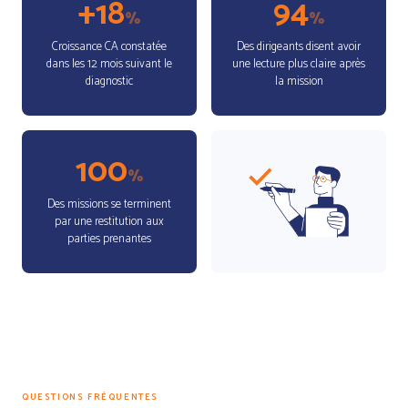
+18
94
%
%
Croissance CA constatée
Des dirigeants disent avoir
dans les 12 mois suivant le
une lecture plus claire après
diagnostic
la mission
100
%
Des missions se terminent
par une restitution aux
parties prenantes
QUESTIONS FRÉQUENTES